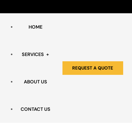
HOME
SERVICES
REQUEST A QUOTE
ABOUT US
HOARDING & CLUTTER
BIO HAZARD REMEDIATION
CONTACT US
EXTREME CLEANING SERVICES