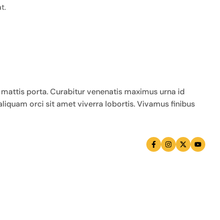
t.
 mattis porta. Curabitur venenatis maximus urna id
liquam orci sit amet viverra lobortis. Vivamus finibus
m cras tincidunt lobortis.consectetur orci.
olutpat neque blandit efficitur pellentesque.