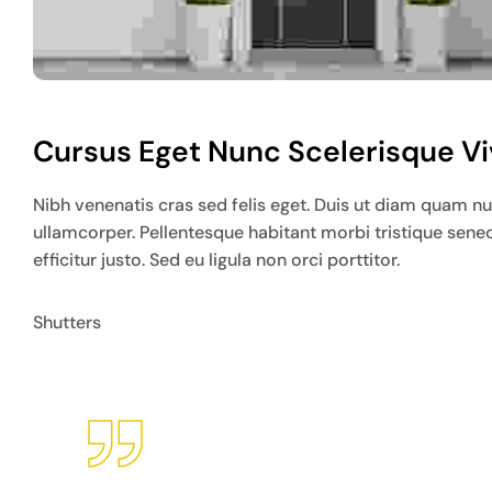
Cursus Eget Nunc Scelerisque Vi
Nibh venenatis cras sed felis eget. Duis ut diam quam n
ullamcorper. Pellentesque habitant morbi tristique sene
efficitur justo. Sed eu ligula non orci porttitor.
Shutters
Vitae semper quis lectus nulla at.
Interdum et malesuada fames ac an