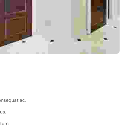
onsequat ac.
us.
ntum.