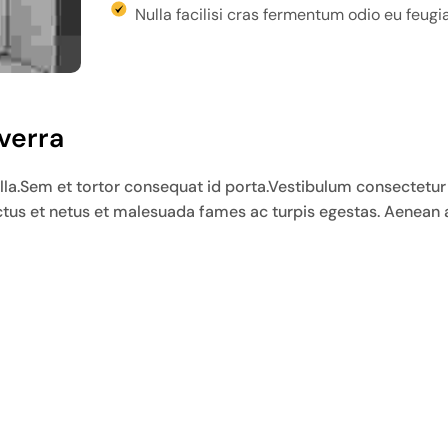
Nulla facilisi cras fermentum odio eu feugia
verra
ulla.Sem et tortor consequat id porta.Vestibulum consectetur
ctus et netus et malesuada fames ac turpis egestas. Aenean a
 Vestibulum rhoncus est pellentesque elit ullamcorper dignissi
te ipsum primis in faucibus. Aliquam erat volutpat. Aenean v