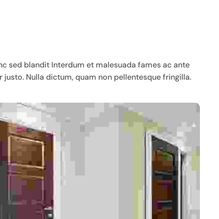
BED BUG INFESTED FURNITURE
AND GARBAGE REMOVAL
MOLD & ASBESTOS
nunc sed blandit Interdum et malesuada fames ac ante
 justo. Nulla dictum, quam non pellentesque fringilla.
APARTMENT TURNOVERS